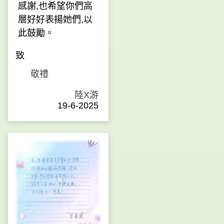
感謝,也希望你們高
層好好表揚她們,以
此鼓勵。
致
敬禮
陸X游
19-6-2025