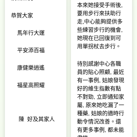
本來她接受手術後,
要用步行來扶助行
恭賀大家
走,中心能夠提供多
些練習步行的機會,
馬年行大運
她現在已回復到可
用單拐杖去步行。
平安添百福
待別感謝中心各職
康健樂逍遙
員的貼心照顧, 最近
有一事例, 姑娘發現
福星高照耀
好的維生指數有點
不對勁, 立即通知家
屬, 原來她吃漏了一
種藥, 姑娘的適時行
陳 好及其家人
動令情況改善。還
有更多事例, 都未能