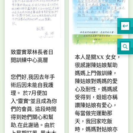
致靈實翠林長者日
本人是關XX 女女，
間訓練中心高層
很感謝陳姑娘幫助
媽媽上門做訓練，
您們好,我因去年手
陳姑娘對媽媽的愛
術后因未能自我護
心及耐性，媽媽感
理。 於7月便加
受得到，姐姐亦稱
入"靈實"並且成為你
讚陳姑娘有愛心，
們的會員, 這段時間
每當做完運動那
得到她們關心和幫
天，我回家吃飯
助,在此謝過。由於
時，媽媽對姑娘亦