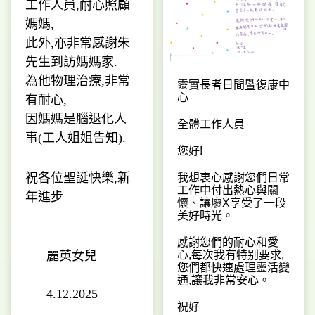
工作人員,耐心照顧
媽媽,
此外,亦非常感謝朱
先生到訪媽媽家.
為他物理治療,非常
靈實長者日間暨復康中
心
有耐心,
因媽媽是腦退化人
全體工作人員
事(工人姐姐告知).
您好
!
祝各位聖誕快樂,新
我想衷心感謝您們日常
工作中付出熱心與關
年進步
懷、讓廖X享受了一段
美好時光。
感謝您們的耐心和愛
麗英女兒
心
,
每次我有特别要求
,
您們都快速處理靈活變
通
,
讓我非常安心。
4.12.2025
祝好