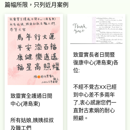
篇幅所限，只列近月案例
致靈實長者日間暨
復康中心(港島東)各
位:
不經不覺古XX已經
到中心差不多兩年
致靈實全護通日間
了,衷心感謝您們一
中心(港島東)
直對古素娟的耐心
照顧。
所有姑娘,姨姨叔叔
及職工們