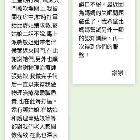
上星期打風, 風太大,
讚口不絕。最近因
門被吹埋關上,我被
為媽媽的失眠問題
關在房中,於時打電
嚴重了，我希望比
話比麥姑娘求救,麥
媽媽嘗試另外一類
姑娘二話不說,馬上
的認知訓練，再一
派敏敏姐姐带老伴
次得到你們的服
侯葉返來開門,在此
務！
謝謝她們,另外也順
道謝謝物理治療師
謝謝！
張姑娘,我做完手術
后一直以來幫我做
物理治療都盡職盡
責,也在此每打過。
還有鄭姑娘,崔姑娘
和護理蕭姑娘等等
都對我們老人家關
懷備致,在此也深表