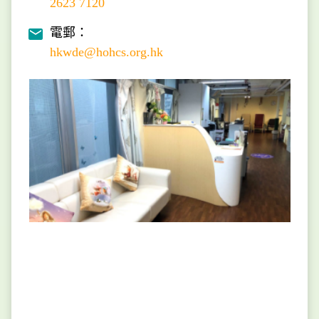
2623 7120
電郵：
hkwde@hohcs.org.hk