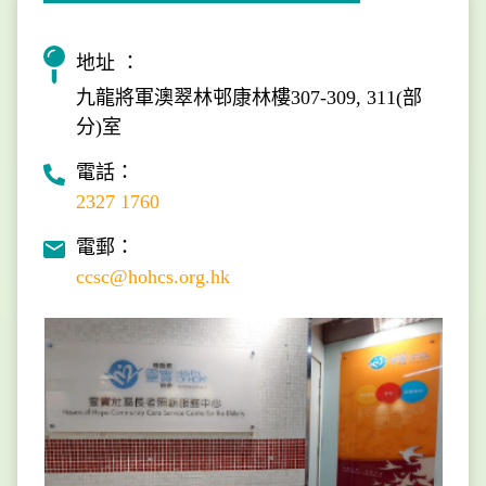
地址 ：
九龍將軍澳翠林邨康林樓307-309, 311(部
分)室
電話：
2327 1760
電郵：
ccsc@hohcs.org.hk