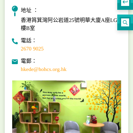
地址 ：
香港筲箕灣阿公岩道25號明華大廈A座LG
樓B室
電話：
2670 9025
電郵：
hkede@hohcs.org.hk